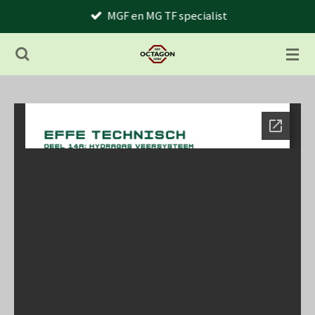
MGF en MG TF specialist
Ga
direct
naar
de
hoofdinhoud