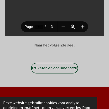
Naar het volgende deel
Artikelen en documentatie
© 2021 - 2026 Octagon Car Care
Deze website gebruikt cookies voor analyse-
Powered by
JouwWeb
doeleinden en/of het tonen van advertenties. Door