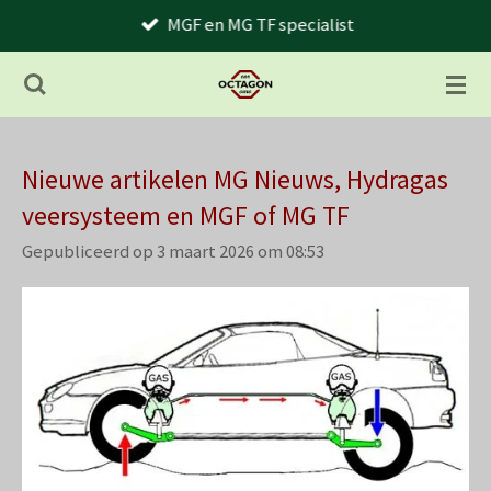
MGF en MG TF specialist
Ga
direct
naar
de
hoofdinhoud
Nieuwe artikelen MG Nieuws, Hydragas
veersysteem en MGF of MG TF
Gepubliceerd op 3 maart 2026 om 08:53