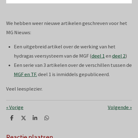
We hebben weer nieuwe artikelen geschreven voor het
MG Nieuws:
Een uitgebreid artikel over de werking van het
hydragas veersysteem van de MGF (
deel 1
en
deel 2
)
Een serie van 3 artikelen over de verschillen tussen de
MGF en TF.
deel 1 is inmiddels gepubliceerd.
Veel leesplezier.
«
Vorige
Volgende
»
D
D
S
D
e
e
h
e
l
e
a
l
e
l
r
e
Reactie plaatsen